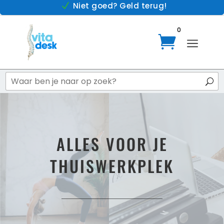
Niet goed? Geld terug!
N
0

a
ALLES VOOR JE
THUISWERKPLEK