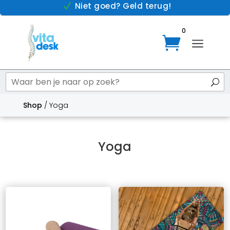
Niet goed? Geld terug!
N
0

a
Shop
/ Yoga
Yoga