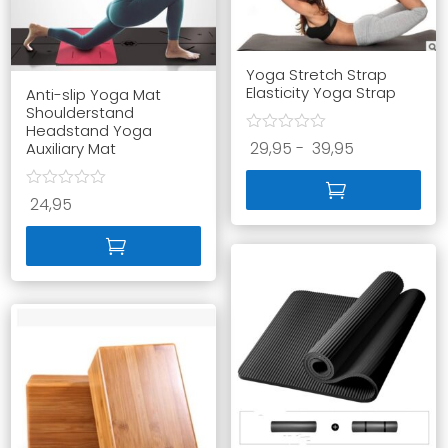
Yoga Stretch Strap
Elasticity Yoga Strap
Anti-slip Yoga Mat
Shoulderstand
Headstand Yoga
Prijsklasse:
29,95
-
39,95
Auxiliary Mat
29,95
tot
24,95
39,95