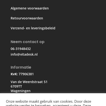
Algemene voorwaarden
Retourvoorwaarden
Verzend- en leveringsbeleid
Neem contact op
06-31948432
info@vitadesk.nl
Informatie
KvK:
77906381
Van de Weerdstraat 51
6709TT
Wageningen
Onze website maakt gebruik van cookies. Door deze
website verder te bezoeken, accepteert u deze. Deze